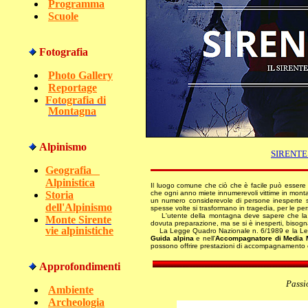
Programma
Scuole
Fotografia
Photo Gallery
Reportage
Fotografia di
Montagna
Alpinismo
SIRENTE
Geografia
Alpinistica
Il luogo comune che ciò che è facile può essere c
Storia
che ogni anno miete innumerevoli vittime in mont
un numero considerevole di persone inesperte s
dell'Alpinismo
spesse volte si trasformano in tragedia, per le per
L'utente della montagna deve sapere che la pri
Monte Sirente
dovuta preparazione, ma se si è inesperti, bisogn
vie alpinistiche
La Legge Quadro Nazionale n. 6/1989 e la Legg
Guida alpina
e nell'
Accompagnatore di Media 
possono offrire prestazioni di accompagnamento
Approfondimenti
Passi
Ambiente
Archeologia