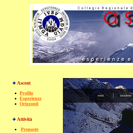
Ascent
Profilo
Esperienze
Orizzonti
Attività
Proposte